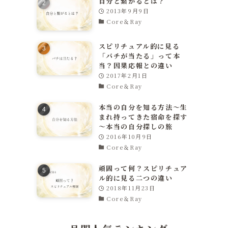
自分と繋がるとは？
2013年9月9日
Core＆Ray
スピリチュアル的に見る
「バチが当たる」って本
当？因果応報との違い
2017年2月1日
Core＆Ray
本当の自分を知る方法～生
まれ持ってきた宿命を探す
～本当の自分探しの旅
2016年10月9日
Core＆Ray
頑固って何？スピリチュア
ル的に見る二つの違い
2018年11月23日
Core＆Ray