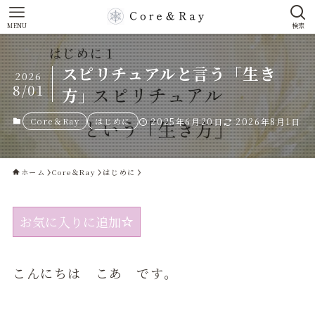
MENU
検索
スピリチュアルと言う「生き
2026
8/01
方」
Core＆Ray
はじめに
2025年6月20日
2026年8月1日
ホーム
Core＆Ray
はじめに
お気に入りに追加
こんにちは こあ です。