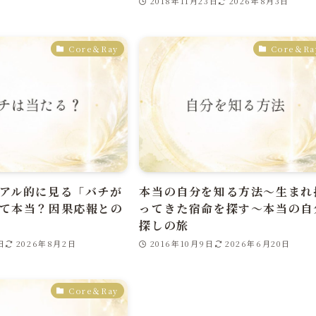
2018年11月23日
2026年8月3日
Core＆Ray
Core＆Ra
アル的に見る「バチが
本当の自分を知る方法～生まれ
て本当？因果応報との
ってきた宿命を探す～本当の自
探しの旅
日
2026年8月2日
2016年10月9日
2026年6月20日
Core＆Ray