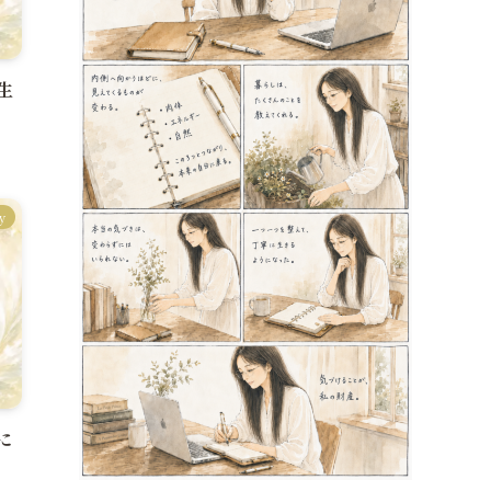
生
y
に