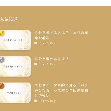
人気記事
自分を愛するとは？ 本当の意
味を解説
Core＆Ray
自分と繋がるとは？
Core＆Ray
スピリチュアル的に見る「バチ
が当たる」って本当？因果応報
との違い
Core＆Ray