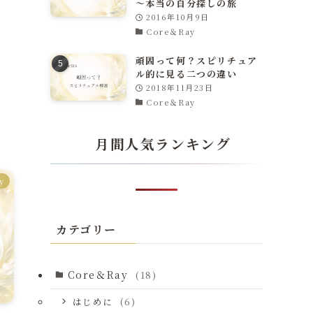
～本当の自分探しの旅
2016年10月9日
Core＆Ray
頑固って何？スピリチュア
ル的に見る二つの違い
2018年11月23日
Core＆Ray
月間人気ランキング
y
カテゴリー
Core＆Ray
(18)
はじめに
(6)