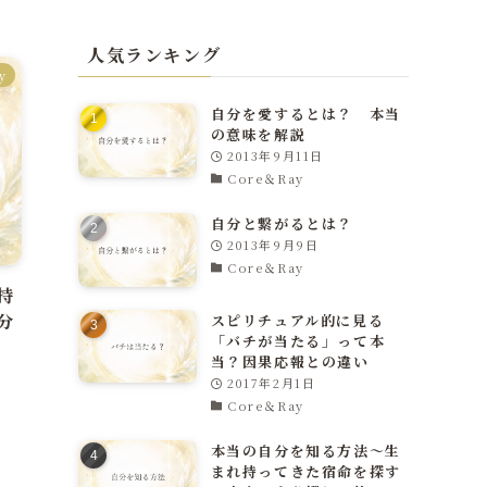
人気ランキング
y
自分を愛するとは？ 本当
の意味を解説
2013年9月11日
Core＆Ray
自分と繋がるとは？
2013年9月9日
Core＆Ray
持
分
スピリチュアル的に見る
「バチが当たる」って本
当？因果応報との違い
2017年2月1日
Core＆Ray
本当の自分を知る方法～生
まれ持ってきた宿命を探す