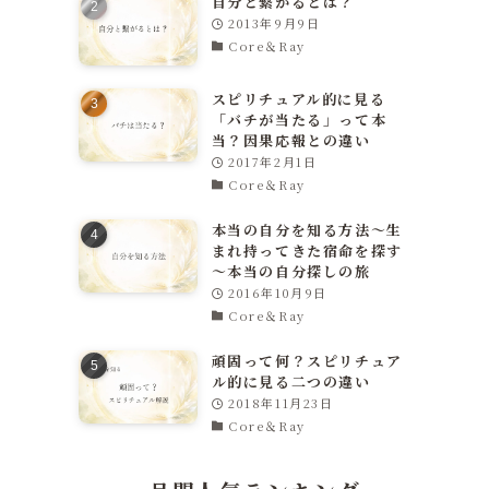
自分と繋がるとは？
2013年9月9日
Core＆Ray
スピリチュアル的に見る
「バチが当たる」って本
当？因果応報との違い
2017年2月1日
Core＆Ray
本当の自分を知る方法～生
まれ持ってきた宿命を探す
～本当の自分探しの旅
2016年10月9日
Core＆Ray
頑固って何？スピリチュア
ル的に見る二つの違い
2018年11月23日
Core＆Ray